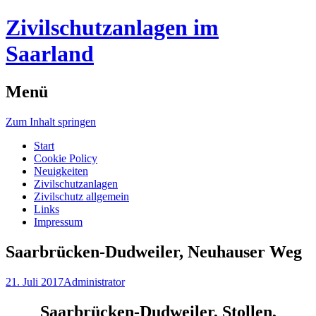
Find out more.
Okay, thanks
Zivilschutzanlagen im
Saarland
Menü
Zum Inhalt springen
Start
Cookie Policy
Neuigkeiten
Zivilschutzanlagen
Zivilschutz allgemein
Links
Impressum
Saarbrücken-Dudweiler, Neuhauser Weg
21. Juli 2017
Administrator
Saarbrücken-Dudweiler, Stollen,